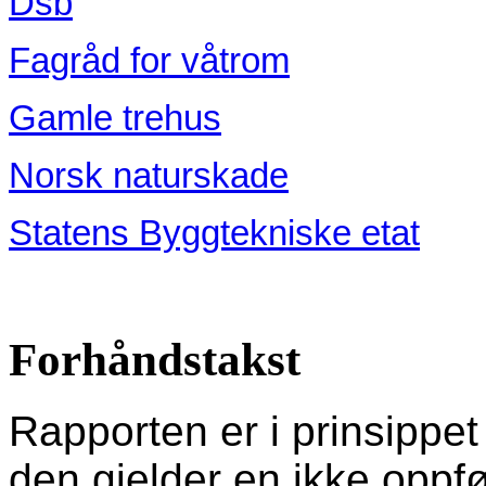
Dsb
Fagråd for våtrom
Gamle trehus
Norsk naturskade
Statens Byggtekniske etat
Forhåndstakst
Rapporten er i prinsippe
den gjelder en ikke oppfø